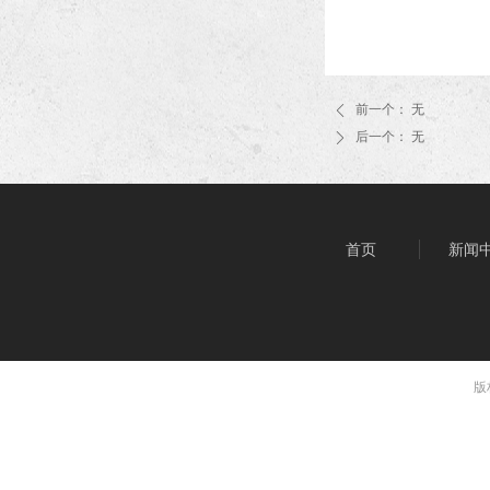
前一个：
无
ꄴ
后一个：
无
ꄲ
首页
新闻
版