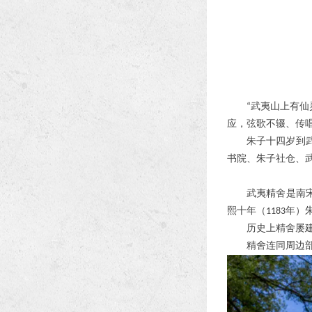
武夷山上有仙
“
应，弦歌不辍、传
朱子十四岁到
书院、
朱子社仓
、
武夷精舍是南
熙十年（
年）
1183
历史上精舍屡
精舍连同周边