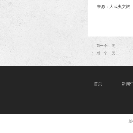
来源：大武夷文旅
前一个：
无
ꄴ
后一个：
无
ꄲ
首页
新闻
版