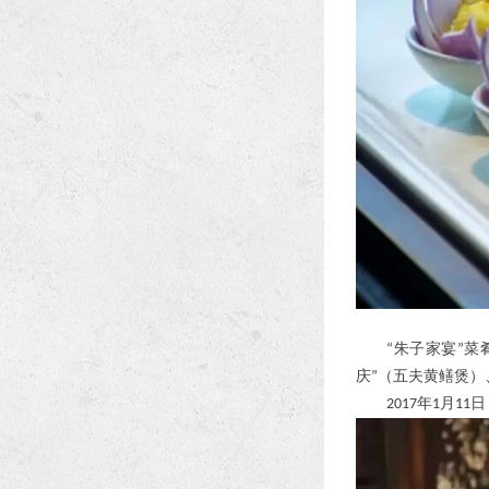
朱子家宴
菜
“
”
庆
（五夫黄鳝煲）
”
年
月
日
2017
1
11