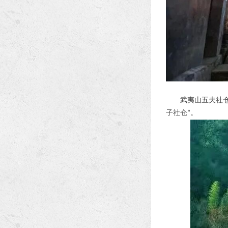
武夷山五夫社
子社仓
。
”