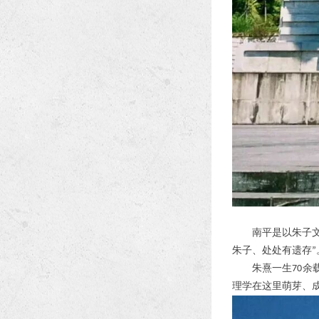
南平是以朱子
朱子、处处有遗存
”
朱熹一生
余
70
理学在这里萌芽、