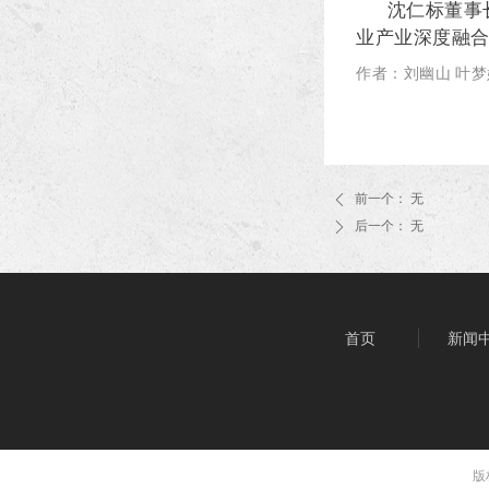
沈仁标董事
业产业深度融
作者：刘幽山
叶梦
前一个：
无
ꄴ
后一个：
无
ꄲ
首页
新闻
版