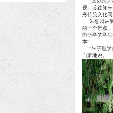
“国以民
视。鉴往知来
秀传统文化同
朱熹园讲
的一个景点，
向研学的学生
本”。
“朱子理
自豪地说。