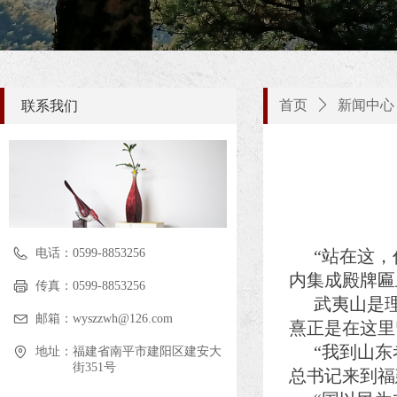
首页
ꄲ
新闻中心
联系我们
电话：
0599-8853256
“站在这
内集成殿牌匾
传真：
0599-8853256
武夷山是
邮箱：
wyszzwh@126.com
熹正是在这里
“我到山东
地址：
福建省南平市建阳区建安大
街351号
总书记来到福