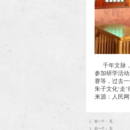
千年文脉
参加研学活动
赛等，过去一
朱子文化‘走’
来源：人民网
前一个：
无
ꄴ
后一个：
无
ꄲ