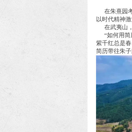
在朱熹园
以时代精神激
在武夷山，
“如何用简
紫千红总是春
简历带往朱子