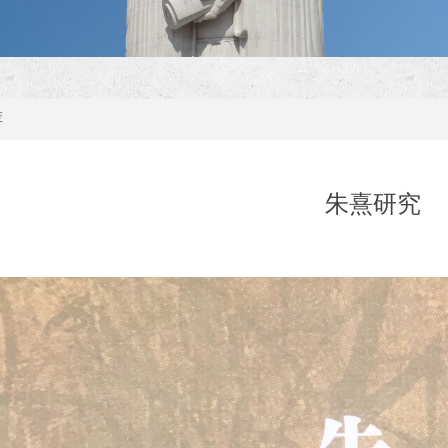
荐
朱熹研究