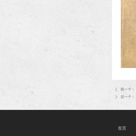
前一个：
ꄴ
后一个：
ꄲ
首页