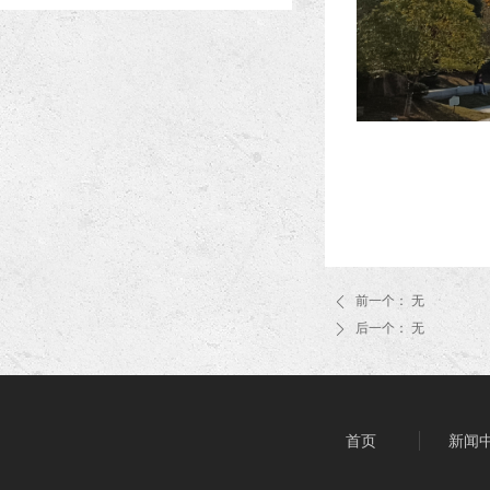
前一个：
无
ꄴ
后一个：
无
ꄲ
首页
新闻