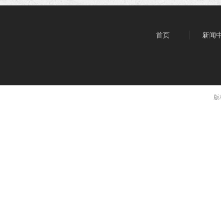
首页
新闻
版