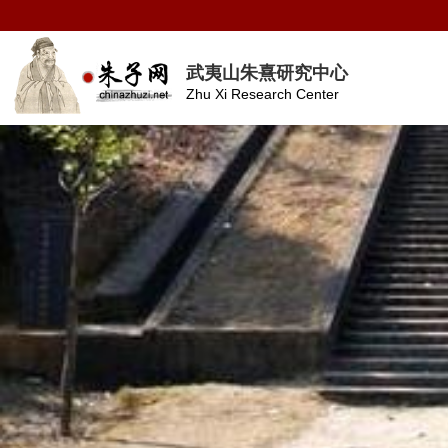
武夷山朱熹研究中心
Zhu Xi Research Center